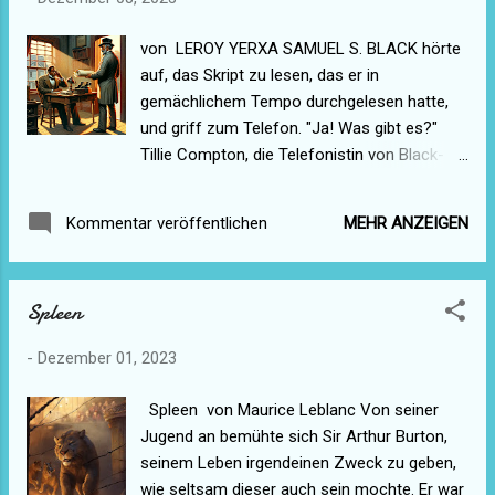
Tramps und die schnittigen neuen Frachter
des Konvois darum, Schritt zu halten. Die
von LEROY YERXA SAMUEL S. BLACK hörte
See war so rau, dass die Sternschalen nur
auf, das Skript zu lesen, das er in
endlose, rollende Wasserberge zeigten. Sie
gemächlichem Tempo durchgelesen hatte,
verbargen den Konvoi sowohl vor
und griff zum Telefon. "Ja! Was gibt es?"
freundlichen als auch vor feindlichen Augen.
Tillie Compton, die Telefonistin von Black-
Irgendwo wartete das Wolfsrudel. U-Boote,
Publications, Incorporated, meldete sich mit
die bereit waren, den Tod aus ihren
einer vermeintlich frischen, jungen Stimme:
Schnauzen zu schießen, sobald sie sich im
MEHR ANZEIGEN
Kommentar veröffentlichen
"Ein Mr. Flitt möchte Sie sprechen, Mr. Black."
Schutz der Dunkelheit hineinschleichen und
Das war alles sehr förmlich von Tillie, denn
eine fette Beute der Handelsmarine
normalerweise nannte sie Samuel S. Black
abgreifen konnten. Kapitän Wells Arthur von
Spleen
bei seinem Spitznamen. "Pinky" und setzte
der Bertram kam i...
sich sogar auf sein Knie, wenn es der Anlass
-
Dezember 01, 2023
erforderte. "Flitt-Flitt? Kennen wir jemanden
namens Flitt?" Er hörte Tillie seufzen.
Spleen von Maurice Leblanc Von seiner
Samuel S. Blacks Gedächtnis war manchmal
Jugend an bemühte sich Sir Arthur Burton,
getrübt durch die Unmengen von "Matsch",
seinem Leben irgendeinen Zweck zu geben,
durch die er sich wühlen musste, um eine
wie seltsam dieser auch sein mochte. Er war