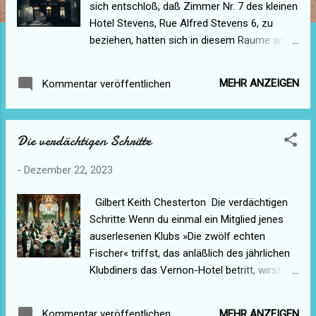
sich entschloß, daß Zimmer Nr. 7 des kleinen
Hotel Stevens, Rue Alfred Stevens 6, zu
beziehen, hatten sich in diesem Raume an
drei aufeinanderfolgenden Freitagen drei
Personen am Fensterkreuz erhängt. Der
MEHR ANZEIGEN
Kommentar veröffentlichen
erste war ein Schweizer Handlungsreisender.
Man fand seine Leiche erst Samstag abend;
der Arzt stellte fest, daß der Tod zwischen
Die verdächtigen Schritte
fünf und sechs Uhr Freitag nachmittags
eingetreten sein müsse. Die Leiche hing an
-
Dezember 22, 2023
einem starken Haken, der in das
Fensterkreuz eingeschlagen war und zum
Gilbert Keith Chesterton Die verdächtigen
Aufhängen von Kleidungsstücken diente. Das
Schritte Wenn du einmal ein Mitglied jenes
Fenster war geschlossen, der Tote hatte als
auserlesenen Klubs »Die zwölf echten
Strick die Gardinenschnur benutzt. Da das
Fischer« triffst, das anläßlich des jährlichen
Fenster sehr niedrig war, lagen die Beine fast
Klubdiners das Vernon-Hotel betritt, wirst du,
bis zu den Knien auf dem Boden; der
wenn er seinen Überzieher abnimmt,
Selbstmörder mußte also eine starke Energie
bemerken, daß sein Frack grün und nicht
in der Ausführung seiner Absicht betätigt
MEHR ANZEIGEN
Kommentar veröffentlichen