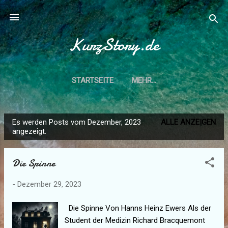
Direkt zum Hauptbereich
KurzStory.de
STARTSEITE
MEHR…
IMPRESSUM U. DATENSCHUTZERKLÄRUNG
Es werden Posts vom Dezember, 2023
ALLE ANZEIGEN
P
angezeigt.
o
s
Die Spinne
t
s
-
Dezember 29, 2023
Die Spinne Von Hanns Heinz Ewers Als der
Student der Medizin Richard Bracquemont