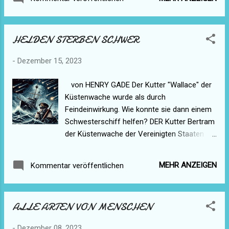
schwarz ist. Wenn – vorausgesetzt, daß du
haben. Es wurde weiter festgestellt, daß er
die unerhörte Kühnheit hast, solch ein Wesen
verheiratet und Vater von vier Kindern war,
anzusprechen – du ihn nach dem Grunde
sich in durchaus ges...
HELDEN STERBEN SCHWER
fragst, wird er wahrscheinlich antworten, es
geschehe das, um eine Verwechselung mit
-
Dezember 15, 2023
dem Kellner zu vermeiden. Du wirst dann
ganz niedergeschmettert weggehen, aber
von HENRY GADE Der Kutter "Wallace" der
auch ein ebenso ungelöstes Geheimnis wie
Küstenwache wurde als durch
eine erzählenswerte Geschichte hinter dir
Feindeinwirkung. Wie konnte sie dann einem
lassen. Wenn – um denselben Faden
Schwesterschiff helfen? DER Kutter Bertram
unwahrscheinlicher Mutmaßung
der Küstenwache der Vereinigten Staaten
weiterzuspinnen – du dann einen milden, hart
pflügte durch die schwarzen Täler des
arbeitenden, kleinen Priester namens Father
Nordatlantiks. Das Wasser, das über die
Brown treffen und ihn fragen solltest, was er
MEHR ANZEIGEN
Kommentar veröffentlichen
Reling brach, gefror in frostigen, weißen
für den eigenartigsten Zufall seines Lebens
Schichten auf dem Deck und schweißte die
halte, würde er wahrscheinlich antworten,
Wasserbomben zu einem festen Eisklumpen
daß im ganzen genommen ...
ALLE ARTEN VON MENSCHEN
zusammen. Es war nach Mitternacht. Auf der
Steuerbordseite kämpften die schwerfälligen
-
Dezember 08, 2023