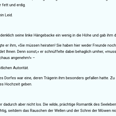
 fett und erdig.
in Leid.
denklich seine linke Hängebacke ein wenig in die Höhe und gab ihm d
gte er ihm, »Sie müssen heiraten! Sie haben hier weder Freunde noc
det Ihnen. Denn sonst,« er schnüffelte dabei behaglich umher, »muss
urchaus angenehm!« –
tlichen Autorität.
s Dorfes war eine, deren Trägerin ihm besonders gefallen hatte. Zu d
e es Hochzeit geben.
 dadurch aber nicht los. Die wilde, prächtige Romantik des Seelebe
htig, seitdem das Rauschen der Wellen und der Schrei der Möwen ni