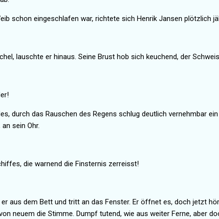
Weib
schon eingeschlafen war, richtete sich Henrik Jansen plötzlich j
hel, lauschte er hinaus. Seine Brust hob sich keuchend, der Schweiss
er!
des, durch das Rauschen des Regens schlug deutlich vernehmbar ei
 an sein Ohr.
iffes, die warnend die Finsternis zerreisst!
 er aus dem Bett und tritt an das Fenster.
Er öffnet es, doch jetzt hö
 von neuem die Stimme. Dumpf tutend, wie aus weiter Ferne, aber do