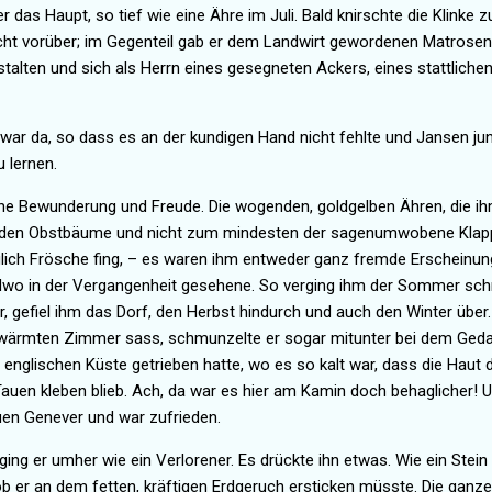
 er das Haupt, so tief wie eine Ähre im Juli. Bald knirschte die Klinke
cht vorüber; im Gegenteil gab er dem Landwirt gewordenen Matrosen 
talten und sich als Herrn eines gesegneten Ackers, eines stattlich
t war da, so dass es an der kundigen Hand nicht fehlte und Jansen jun
 lernen.
ine
Bewunderung und Freude. Die wogenden, goldgelben Ähren, die ihm
enden Obstbäume und nicht zum mindesten der sagenumwobene Klappe
ich Frösche fing, – es waren ihm entweder ganz fremde Erscheinun
endwo in der Vergangenheit gesehene. So verging ihm der Sommer schn
, gefiel ihm das Dorf, den Herbst hindurch und auch den Winter über
erwärmten Zimmer sass, schmunzelte er sogar mitunter bei dem Ged
 englischen Küste getrieben hatte, wo es so kalt war, dass die Haut 
uen kleben blieb. Ach, da war es hier am Kamin doch behaglicher! U
uen Genever und war zufrieden.
ging er umher wie ein Verlorener. Es drückte ihn etwas. Wie ein Stein 
b er an dem fetten, kräftigen Erdgeruch ersticken müsste. Die ganze