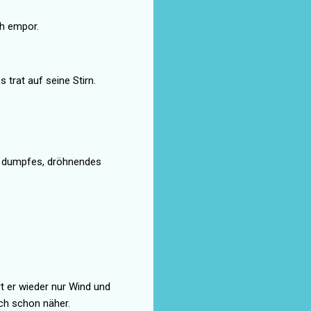
äh empor.
 trat auf seine Stirn.
n dumpfes, dröhnendes
rt er wieder nur Wind und
ch schon näher.