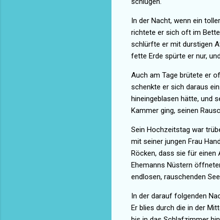
schlugen.
In der Nacht, wenn ein toll
richtete er sich oft im Bett
schlürfte er mit durstigen
fette Erde spürte er nur, un
Auch am Tage brütete er oft
schenkte er sich daraus ein
hineingeblasen hätte, und s
Kammer ging, seinen Rausc
Sein Hochzeitstag war trübe 
mit seiner jungen Frau Han
Röcken, dass sie für einen 
Ehemanns Nüstern öffneten s
endlosen, rauschenden See
In der darauf folgenden Nac
Er blies durch die in der M
bis in das Schlafzimmer hin