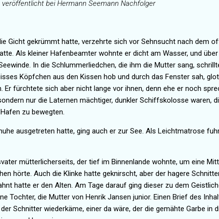
ig veröffentlicht bei Hermann Seemann Nachfolger
 die Gicht gekrümmt hatte, verzehrte sich vor Sehnsucht nach dem of
atte. Als kleiner Hafenbeamter wohnte er dicht am Wasser, und über
 Seewinde. In die Schlummerliedchen, die ihm die Mutter sang, schrill
isses Köpfchen aus den Kissen hob und durch das Fenster sah, glot
 Er fürchtete sich aber nicht lange vor ihnen, denn ehe er noch spr
sondern nur die Laternen mächtiger, dunkler Schiffskolosse waren, di
 Hafen zu bewegten.
huhe ausgetreten hatte, ging auch er zur See. Als Leichtmatrose fuh
ater mütterlicherseits, der tief im Binnenlande wohnte, um eine Mit
n hörte. Auch die Klinke hatte geknirscht, aber der hagere Schnitt
ahnt
hatte er den Alten. Am Tage darauf ging dieser zu dem Geistlich
ne Tochter, die Mutter von Henrik Jansen junior. Einen Brief des Inha
der Schnitter wiederkäme, einer da wäre, der die gemähte Garbe in d