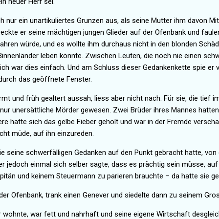
in neuer Herr sei.
ch nur ein unartikuliertes Grunzen aus, als seine Mutter ihm davon Mi
reckte er seine mächtigen jungen Glieder auf der Ofenbank und faul
fahren
würde, und es wollte ihm durchaus nicht in den blonden Schäd
innenländer leben könnte. Zwischen Leuten, die noch nie einen sc
ich war dies einfach. Und am Schluss dieser Gedankenkette spie er v
durch das geöffnete Fenster.
rmt und früh gealtert aussah, liess aber nicht nach. Für sie, die tie
nur unersättliche Mörder gewesen. Zwei Brüder ihres Mannes hatten
ere hatte sich das gelbe Fieber geholt
und war in der Fremde verschar
cht müde, auf ihn einzureden.
 sie seine schwerfälligen Gedanken auf den Punkt gebracht hatte, v
s er jedoch einmal sich selber sagte, dass es prächtig sein müsse, 
pitän und keinem Steuermann zu parieren brauchte – da hatte sie g
 der Ofenbank, trank einen Genever und siedelte dann zu seinem Gros
r
wohnte, war fett und nahrhaft und seine eigene Wirtschaft desgleich