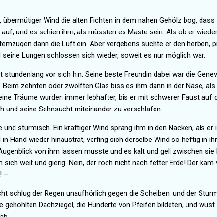
er, übermütiger Wind die alten Fichten in dem nahen Gehölz bog, dass
e auf, und es schien ihm, als müssten es Maste sein. Als ob er wieder
 Atemzügen dann die Luft ein. Aber vergebens suchte er den herben, 
d seine
Lungen schlossen sich wieder, soweit es nur möglich war.
 stundenlang vor sich hin. Seine beste Freundin dabei war die Genev
. Beim zehnten oder zwölften Glas biss es ihm dann in der Nase, als
eine Träume wurden immer lebhafter, bis er mit schwerer Faust auf d
h und seine Sehnsucht miteinander zu verschlafen.
und stürmisch. Ein kräftiger Wind sprang ihm in den Nacken, als er in
d in Hand wieder
hinaustrat, verfing sich derselbe Wind so heftig in i
Augenblick von ihm lassen musste und es kalt und gell zwischen sie h
ich weit und gierig. Nein, der roch nicht nach fetter Erde! Der kam
! –
ht schlug der Regen unaufhörlich gegen die Scheiben, und der Sturm 
itte gehöhlten Dachziegel, die Hunderte von Pfeifen bildeten, und wüs
ab.