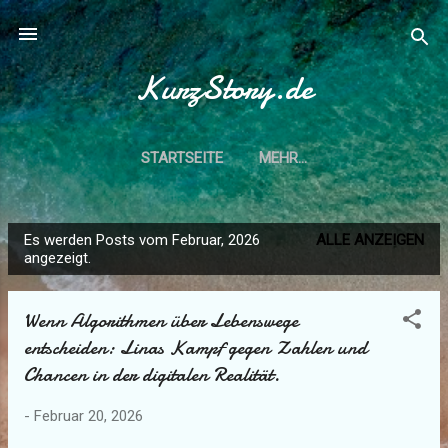
Direkt zum Hauptbereich
KurzStory.de
STARTSEITE
MEHR…
IMPRESSUM U. DATENSCHUTZERKLÄRUNG
Es werden Posts vom Februar, 2026
ALLE ANZEIGEN
P
angezeigt.
o
s
Wenn Algorithmen über Lebenswege
t
entscheiden: Linas Kampf gegen Zahlen und
s
Chancen in der digitalen Realität.
-
Februar 20, 2026