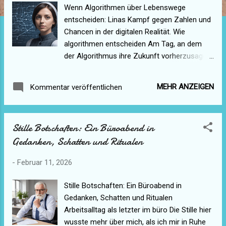
Wenn Algorithmen über Lebenswege
entscheiden: Linas Kampf gegen Zahlen und
Chancen in der digitalen Realität. Wie
algorithmen entscheiden Am Tag, an dem
der Algorithmus ihre Zukunft vorherzusagen
begann, stand Lina in der winzigen Küche
ihrer Großmutter und sah zu, wie der Kaffee
MEHR ANZEIGEN
Kommentar veröffentlichen
über den Rand der Tasse schwappte, ohne
die Hände zu rühren; die Nachricht auf ihrem
Telefon hatte ihr den Atem gestohlen:
Stille Botschaften: Ein Büroabend in
"Niedrige Priorität — Wohnzuschuss nicht
Gedanken, Schatten und Ritualen
genehmigt. Wahrscheinlichkeit eines stabilen
Einkommens in 12 Monaten: 18 %." Es war
-
Februar 11, 2026
nicht das erste Mal, dass eine Maschine über
ihr Leben urteilte, aber zum ersten Mal fühlte
Stille Botschaften: Ein Büroabend in
es sich an, als würde die Zahl in ihrem
Gedanken, Schatten und Ritualen
Display die Luft um sie herum verformen. Die
Arbeitsalltag als letzter im büro Die Stille hier
Stadt war voller Systeme wie diesem: dunkle
wusste mehr über mich, als ich mir in Ruhe
Server in stillgelegten Fabrikhallen,