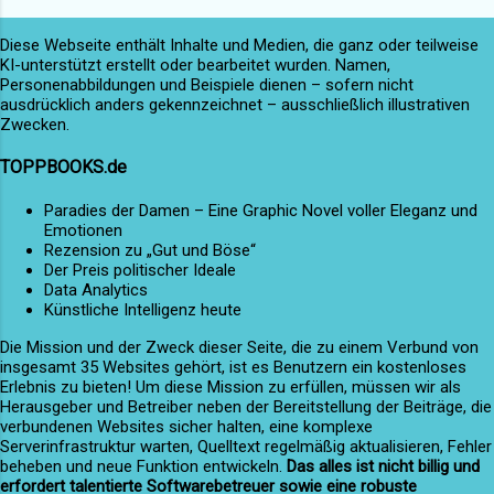
spürte er, dass sich etwas zusammenbraute,
hallte über die Felder, und der See lag friedlich
etwas, das über das banale Leben eines
Diese Webseite enthält Inhalte und Medien, die ganz oder teilweise
da – glatt wie Glas. Der Nebel war
einfachen Fischers hinausging. Seine Hände
KI-unterstützt erstellt oder bearbeitet wurden. Namen,
verschwunden. Und mit ihm die Angst. Die Stille
Personenabbildungen und Beispiele dienen – sofern nicht
zitterten, als er an den Abend dachte, an dem
nach dem Sturm Jonas Falk saß auf der alten
ausdrücklich anders gekennzeichnet – ausschließlich illustrativen
das Geräusch zum ersten Mal erklang, eine
Zwecken.
Holzbank vor dem Cottage, das er einst nur zur
Melodie, die wie ein Echo der Vergangenheit
Genesung hatte mieten wollen. Er trank Tee –
klang und das Versprechen weiterer
TOPPBOOKS.de
diesmal nicht, um wach zu bleiben, sondern
Geheimnisse in sich trug. In der kleinen
einfach, weil es schmeckte. Neben ihm lag ein
Paradies der Damen – Eine Graphic Novel voller Eleganz und
Küstenstad...
Emotionen
Notizbuch. Nicht mit Listen gefüllt, sondern mit
Rezension zu „Gut und Böse“
Seiten voller Gedanken, Erinnerungen,
Der Preis politischer Ideale
Beobachtungen. Kein Bericht, kein
Data Analytics
Künstliche Intelligenz heute
Polizeiprotokoll. Sondern eine Geschichte. Die
Geschichte von Dunmoor. Vom Wächter. Von
Die Mission und der Zweck dieser Seite, die zu einem Verbund von
insgesamt 35 Websites gehört, ist es Benutzern ein kostenloses
Schuld und Hoffnung. Und von einer jungen
Erlebnis zu bieten! Um diese Mission zu erfüllen, müssen wir als
Frau, die aus dem Nebel kam und wieder ging.
Herausgeber und Betreiber neben der Bereitstellung der Beiträge, die
Versöhnung Aileen Kerr trat durch das
verbundenen Websites sicher halten, eine komplexe
Serverinfrastruktur warten, Quelltext regelmäßig aktualisieren, Fehler
Gartentor, zwei Becher...
beheben und neue Funktion entwickeln.
Das alles ist nicht billig und
erfordert talentierte Softwarebetreuer sowie eine robuste