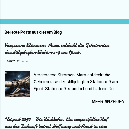
Beliebte Posts aus diesem Blog
Vergessene Stimmen: Mara entdeckt die Geheimnisse
der stillgelegten Station x-9 am Fjord.
-
März 04, 2026
Vergessene Stimmen: Mara entdeckt die
Geheimnisse der stillgelegten Station x-9 am
Fjord. Station x-9: standort und historie Der
Funkspruch, den niemand je hören sollte,
MEHR ANZEIGEN
endete mit den Worten: "Wenn das Licht
erlischt, vergesst uns nicht." Es war kein
spektakuläres Ende – nur eine Stimme, brüchig
"Signal 2057 – Die Rückkehr: Ein verzweifelter Ruf
vor Kälte, die in einem Puls aus Rauschen
aus der Zukunft bringt Hoffnung und Angst in eine