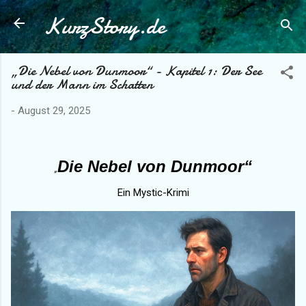
KurzStory.de
Direkt zum Hauptbereich
„Die Nebel von Dunmoor“ - Kapitel 1: Der See
und der Mann im Schatten
-
August 29, 2025
Die Nebel von Dunmoor“
„
Ein Mystic-Krimi