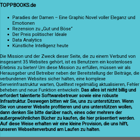
Genesung hatte mieten wollen. Er trank Tee –
klang und das Versprechen weiterer
TOPPBOOKS.de
diesmal nicht, um wach zu bleiben, sondern
Geheimnisse in sich trug. In der kleinen
einfach, weil es schmeckte. Neben ihm lag ein
Paradies der Damen – Eine Graphic Novel voller Eleganz und
Küstenstad...
Emotionen
Notizbuch. Nicht mit Listen gefüllt, sondern mit
Rezension zu „Gut und Böse“
Seiten voller Gedanken, Erinnerungen,
Der Preis politischer Ideale
Beobachtungen. Kein Bericht, kein
Data Analytics
Künstliche Intelligenz heute
Polizeiprotokoll. Sondern eine Geschichte. Die
Geschichte von Dunmoor. Vom Wächter. Von
Die Mission und der Zweck dieser Seite, die zu einem Verbund von
insgesamt 35 Websites gehört, ist es Benutzern ein kostenloses
Schuld und Hoffnung. Und von einer jungen
Erlebnis zu bieten! Um diese Mission zu erfüllen, müssen wir als
Frau, die aus dem Nebel kam und wieder ging.
Herausgeber und Betreiber neben der Bereitstellung der Beiträge, die
Versöhnung Aileen Kerr trat durch das
verbundenen Websites sicher halten, eine komplexe
Serverinfrastruktur warten, Quelltext regelmäßig aktualisieren, Fehler
Gartentor, zwei Becher...
beheben und neue Funktion entwickeln.
Das alles ist nicht billig und
erfordert talentierte Softwarebetreuer sowie eine robuste
Infrastruktur. Deswegen bitten wir Sie, uns zu unterstützen. Wenn
Sie von unserer Website profitieren und uns unterstützen wollen,
dann denken Sie bitte darüber nach, eines oder mehrere der
außergewöhnlichen Bücher zu kaufen, die hier präsentiert werden.
Auf diese Weise erhalten wir eine kleine Provision, die uns hilft,
unseren Webseitenverbund am Laufen zu halten.