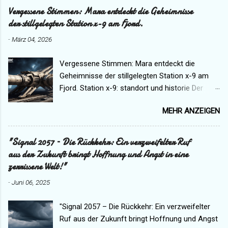
Vergessene Stimmen: Mara entdeckt die Geheimnisse
der stillgelegten Station x-9 am Fjord.
-
März 04, 2026
Vergessene Stimmen: Mara entdeckt die
Geheimnisse der stillgelegten Station x-9 am
Fjord. Station x-9: standort und historie Der
Funkspruch, den niemand je hören sollte,
MEHR ANZEIGEN
endete mit den Worten: "Wenn das Licht
erlischt, vergesst uns nicht." Es war kein
spektakuläres Ende – nur eine Stimme, brüchig
"Signal 2057 – Die Rückkehr: Ein verzweifelter Ruf
vor Kälte, die in einem Puls aus Rauschen
aus der Zukunft bringt Hoffnung und Angst in eine
verschwand – und doch fühlte Mara, wie etwas
zerrissene Welt!"
in ihr erstarrte, als hätte die Zeit an diesem
-
Juni 06, 2025
Punkt aufgehört, weiterzulaufen. Die Anlage lag,
als würde sie den Wind herausfordern: auf
"Signal 2057 – Die Rückkehr: Ein verzweifelter
einem dunklen Basaltplateau, hundert Meter
Ruf aus der Zukunft bringt Hoffnung und Angst
über einem Fjord, dessen Wasser im Winter