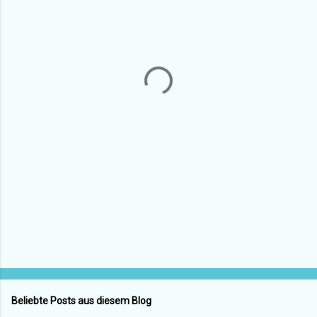
m
e
n
t
a
r
e
Beliebte Posts aus diesem Blog