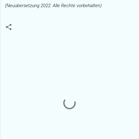
(Neuübersetzung 2022: Alle Rechte vorbehalten)
K
o
m
m
e
n
t
a
r
e