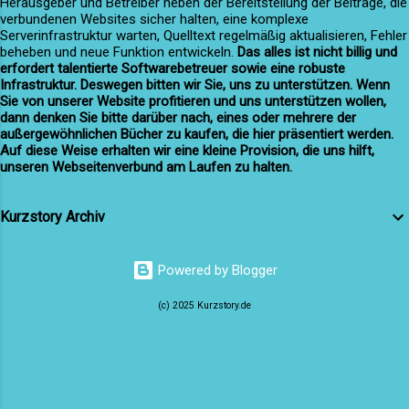
Herausgeber und Betreiber neben der Bereitstellung der Beiträge, die
Versöhnung Aileen Kerr trat durch das
verbundenen Websites sicher halten, eine komplexe
Serverinfrastruktur warten, Quelltext regelmäßig aktualisieren, Fehler
Gartentor, zwei Becher...
beheben und neue Funktion entwickeln.
Das alles ist nicht billig und
erfordert talentierte Softwarebetreuer sowie eine robuste
Infrastruktur. Deswegen bitten wir Sie, uns zu unterstützen. Wenn
Sie von unserer Website profitieren und uns unterstützen wollen,
dann denken Sie bitte darüber nach, eines oder mehrere der
außergewöhnlichen Bücher zu kaufen, die hier präsentiert werden.
Auf diese Weise erhalten wir eine kleine Provision, die uns hilft,
unseren Webseitenverbund am Laufen zu halten.
Kurzstory Archiv
Powered by Blogger
(c) 2025 Kurzstory.de